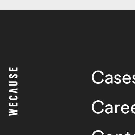
Case
Care