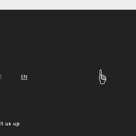
E
EN
it us up