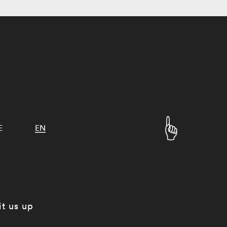
E
EN
it us up