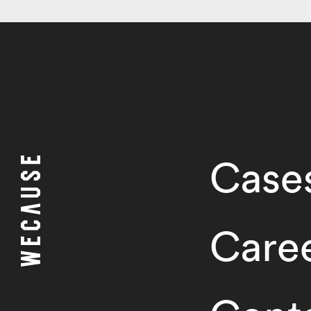
Case
Care