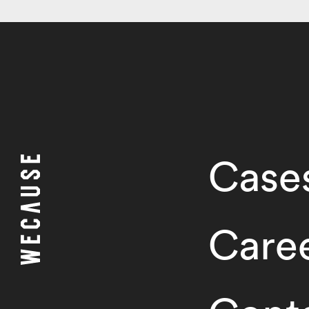
Case
Care