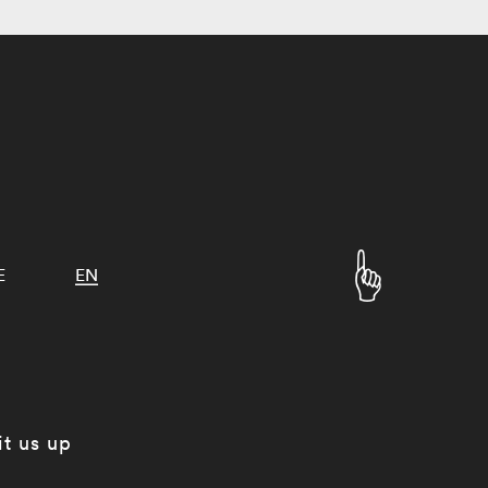
E
EN
it us up