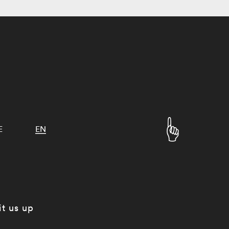
E
EN
it us up