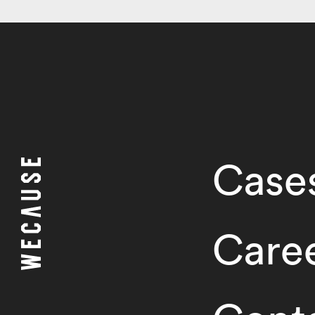
Case
Care