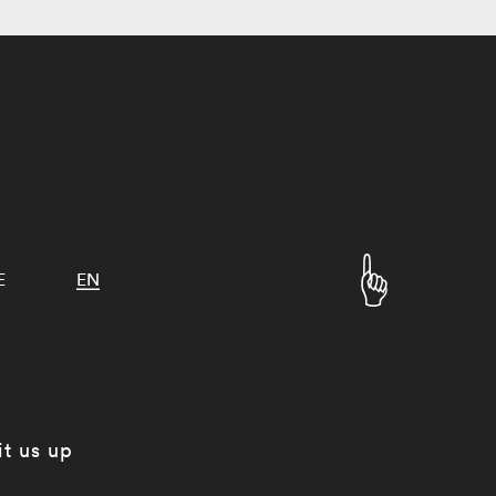
E
EN
it us up