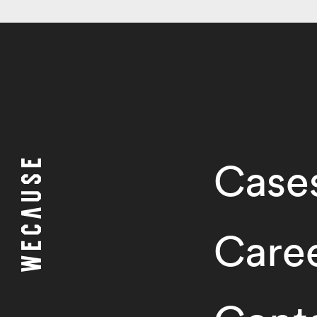
Case
Care