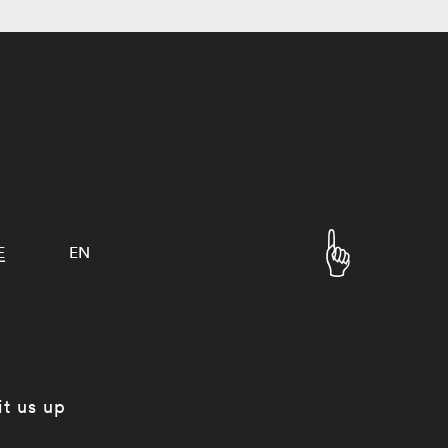
E
EN
it us up