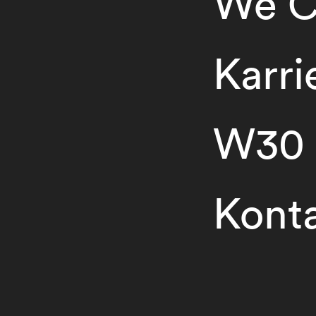
We C
Karri
W30
Kont