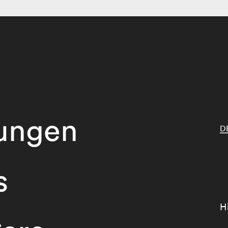
tungen
D
s
H