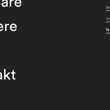
are
i
+
ere
N
akt