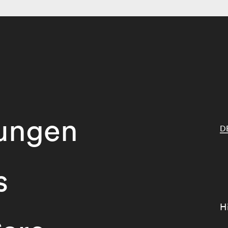
tungen
D
s
H