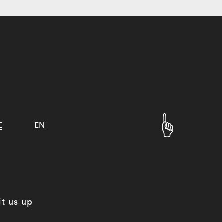
E
EN
it us up