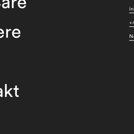
are
i
+
ere
N
akt