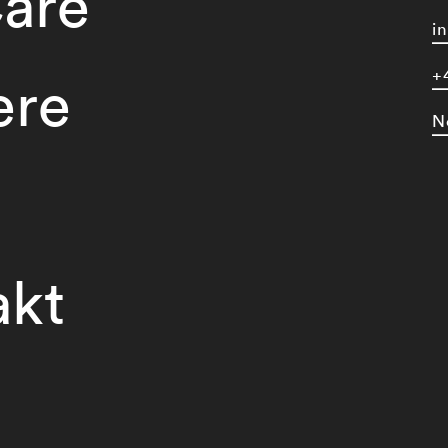
are
i
+
ere
N
akt