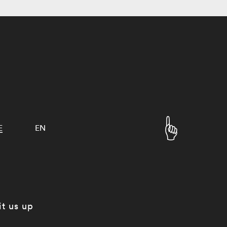
E
EN
it us up