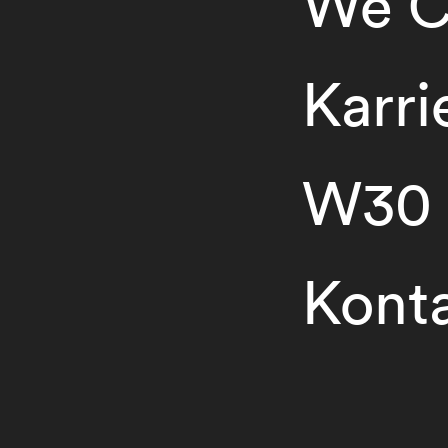
We C
Karri
W30
Kont