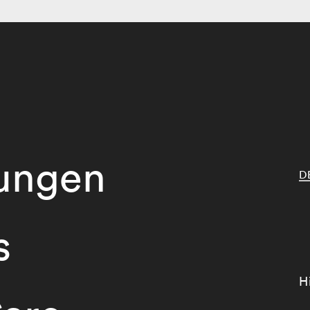
tungen
D
s
H