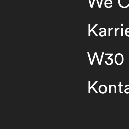
We C
Karri
W30
Kont