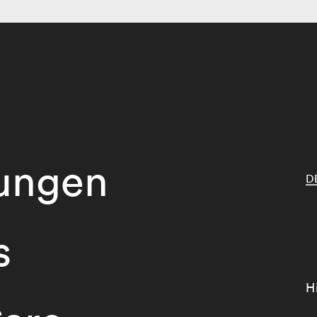
tungen
D
s
H