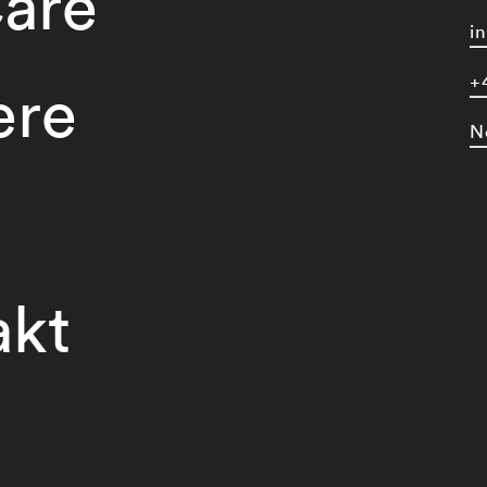
are
i
+
ere
N
akt