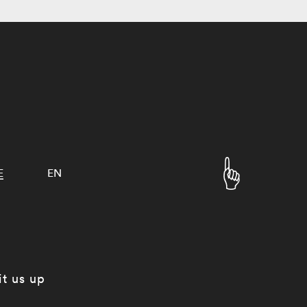
E
EN
it us up