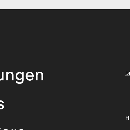
tungen
D
s
H