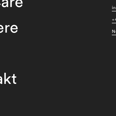
are
i
+
ere
N
akt