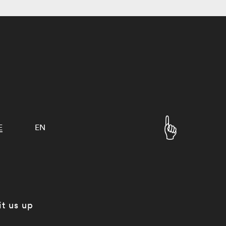
E
EN
it us up