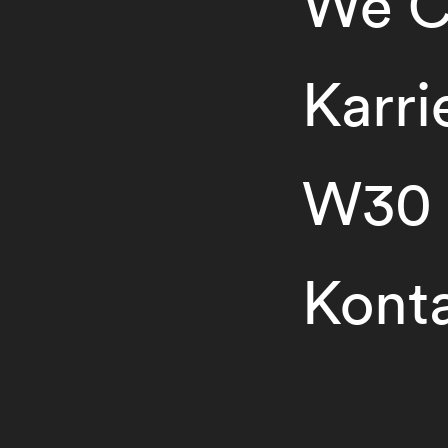
We C
Karri
W30
Kont