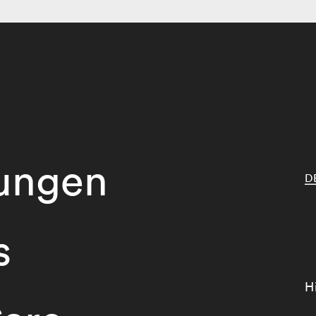
tungen
D
s
H