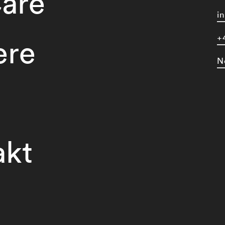
are
i
+
ere
N
akt