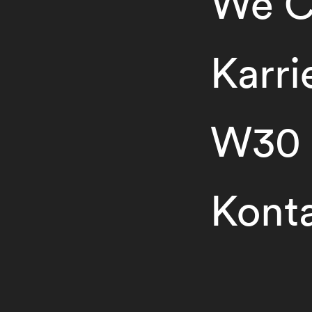
We C
Karri
W30
Kont