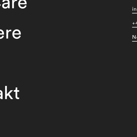
are
i
+
ere
N
akt