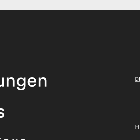
tungen
D
s
H