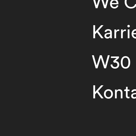
We C
Karri
W30
Kont