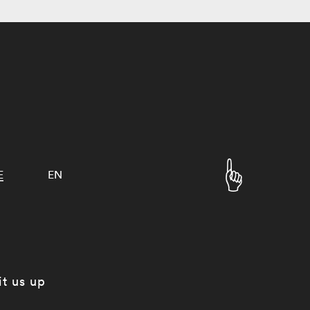
E
EN
it us up