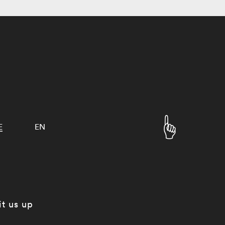
E
EN
it us up