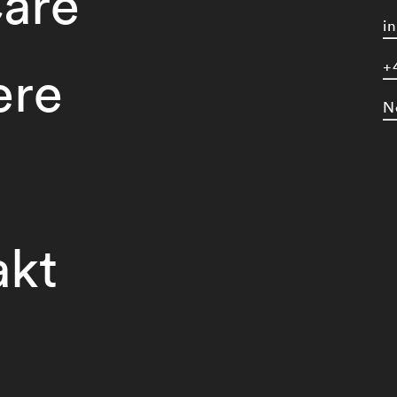
are
i
+
ere
N
akt