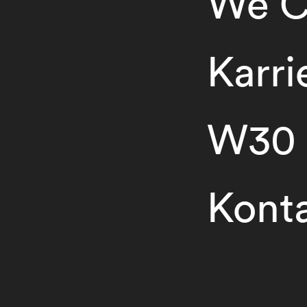
We C
Karri
W30
Kont