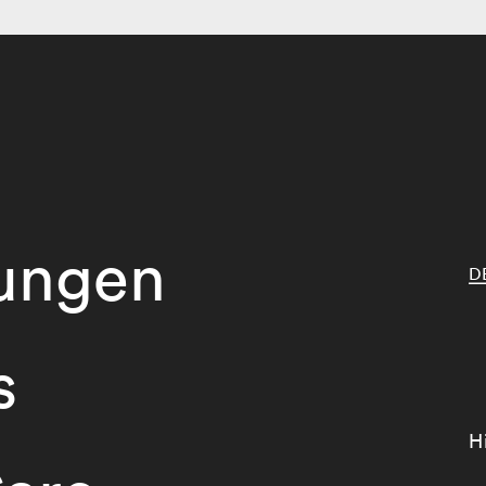
tungen
D
s
H