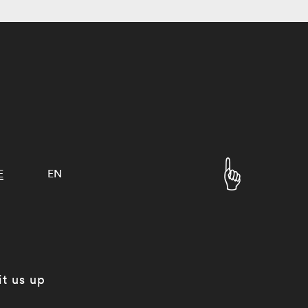
E
EN
it us up