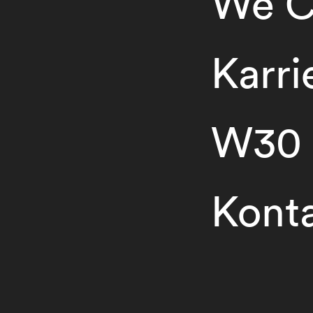
We C
Karri
W30
Kont