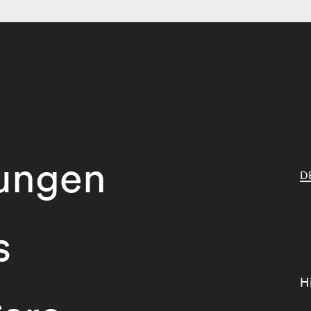
tungen
D
s
H