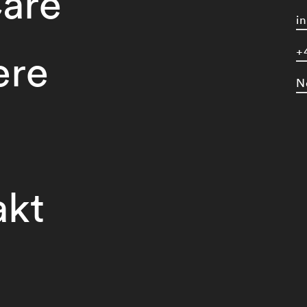
are
i
+
ere
N
akt