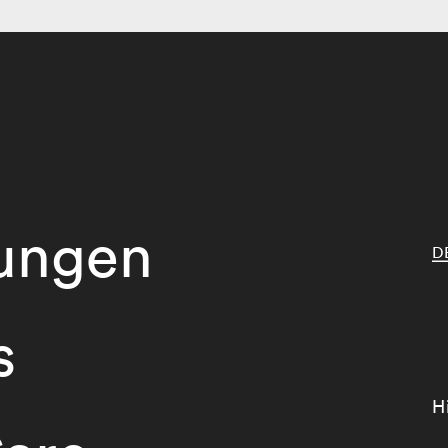
tungen
D
s
H