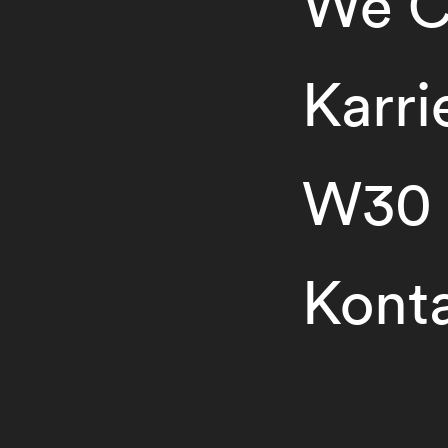
We C
Karri
W30
Kont