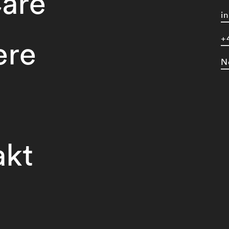
are
i
+
ere
N
akt