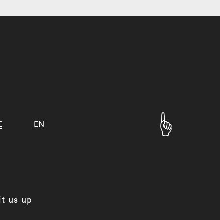
E
EN
it us up