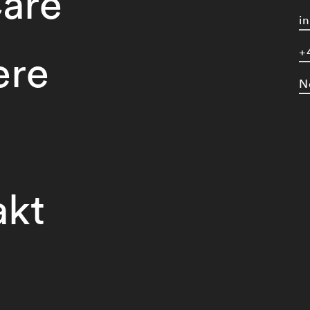
are
i
+
ere
N
akt