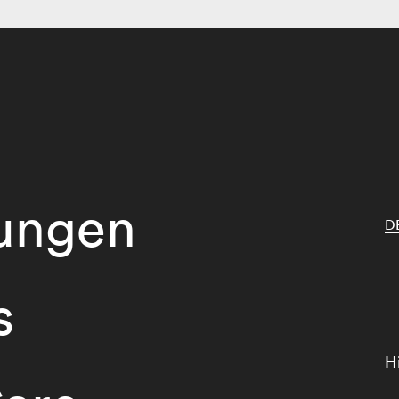
tungen
D
s
H