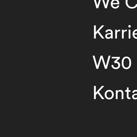
We C
Karri
W30
Kont