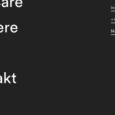
are
i
+
ere
N
akt