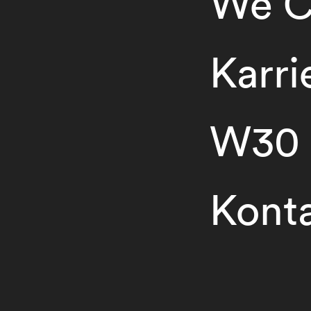
We C
Karri
W30
Kont