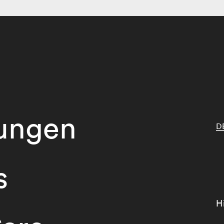
tungen
D
s
H