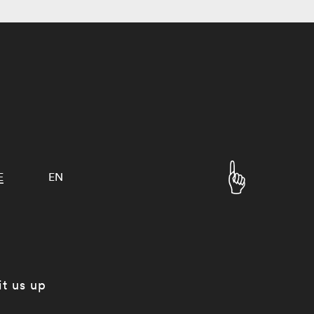
E
EN
it us up