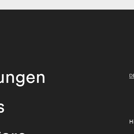
tungen
D
s
H