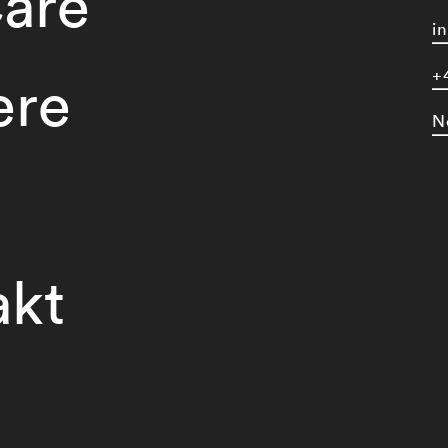
are
i
+
ere
N
akt