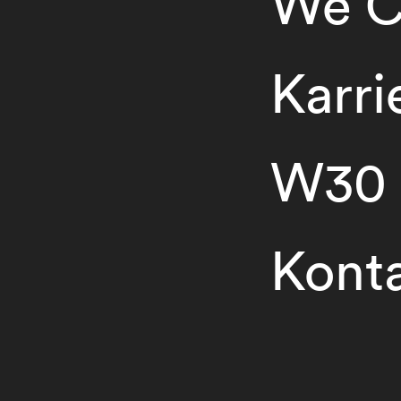
We C
Karri
W30
Kont