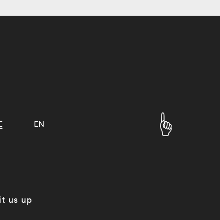
E
EN
it us up