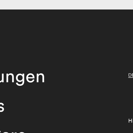
tungen
D
s
H