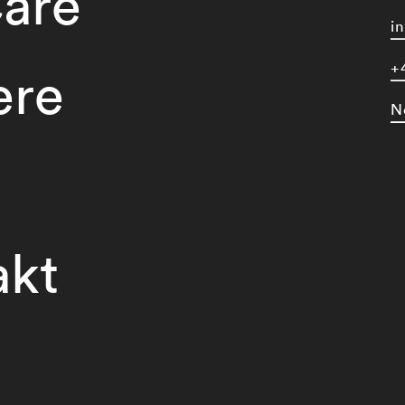
are
i
+
ere
N
akt