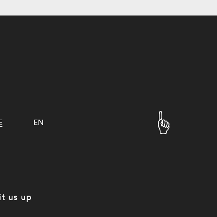
E
EN
it us up