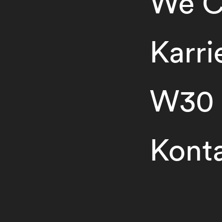
We C
Karri
W30
Kont