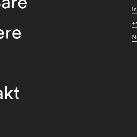
are
i
+
ere
N
akt