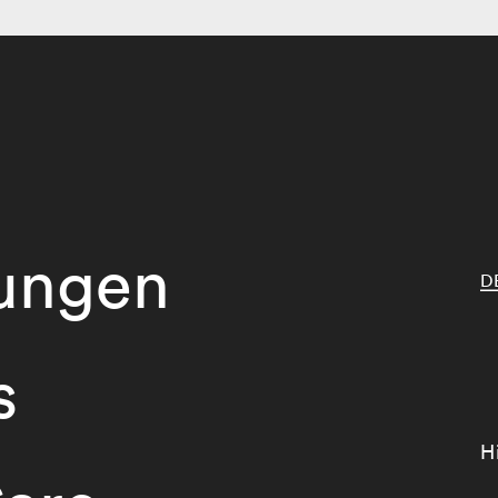
tungen
D
s
H