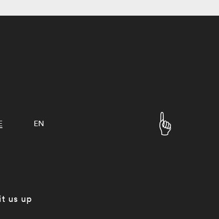
E
EN
it us up