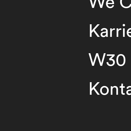
We C
Karri
W30
Kont