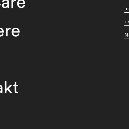
are
i
+
ere
N
akt