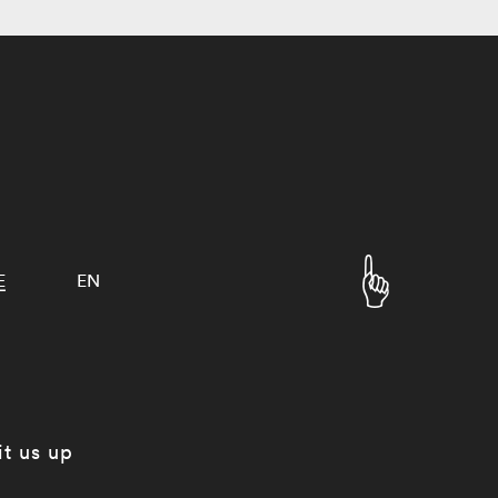
E
EN
it us up