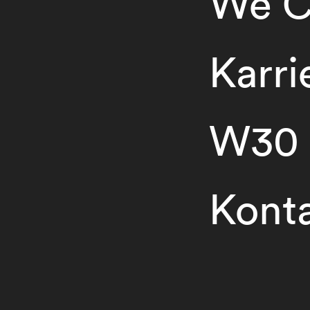
We C
Karri
W30
Kont