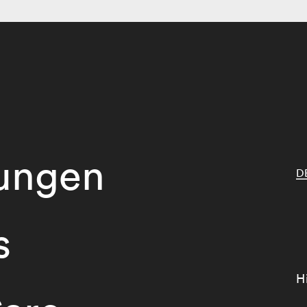
tungen
D
s
H