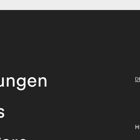
tungen
D
s
H