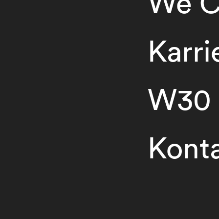
We C
Karri
W30
Kont