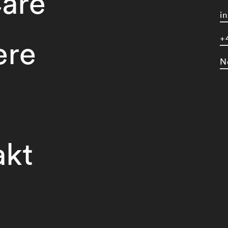
are
i
+
ere
N
akt