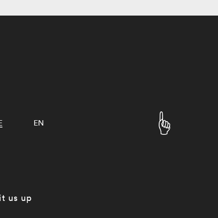
E
EN
it us up