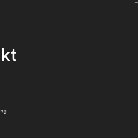
kt
ung