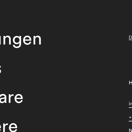
ungen
D
s
H
are
i
+
ere
N