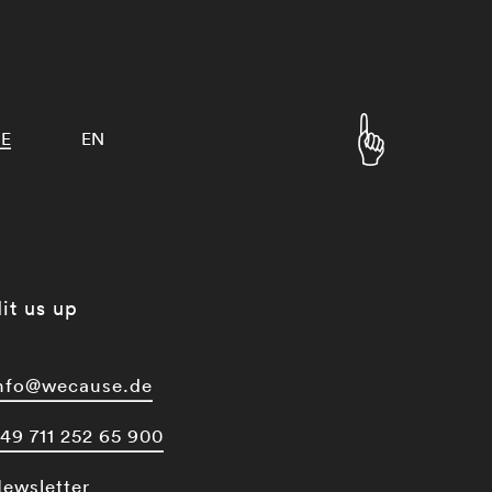
E
EN
it us up
nfo@wecause.de
49 711 252 65 900
ewsletter