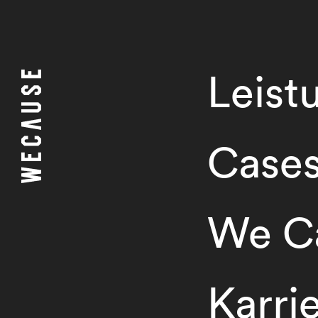
Leist
Case
We C
Karri