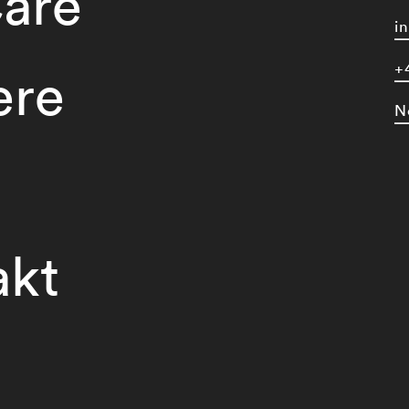
are
i
+
ere
N
akt