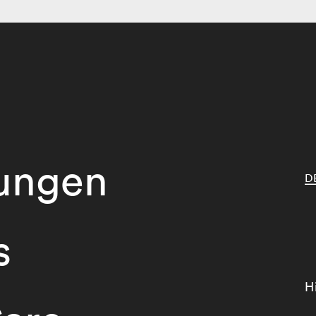
tungen
D
s
H