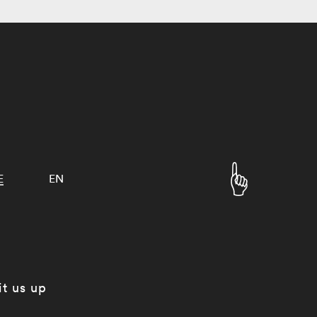
E
EN
it us up