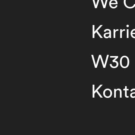
We C
Karri
W30
Kont