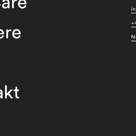
are
i
+
ere
N
akt