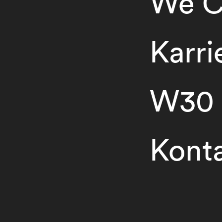
We C
Karri
W30
Kont