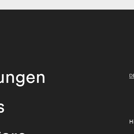
tungen
D
s
H