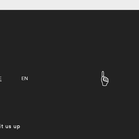
E
EN
it us up