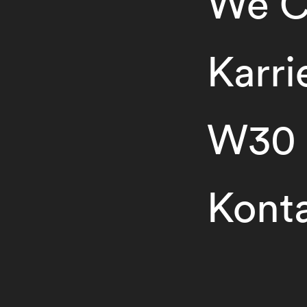
We C
Karri
W30
Kont