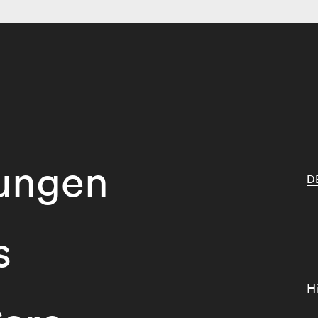
tungen
D
s
H