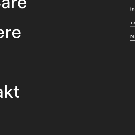
are
i
+
ere
N
akt