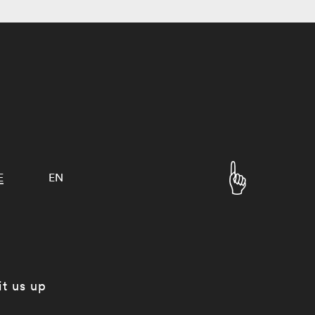
E
EN
it us up