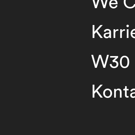
We C
Karri
W30
Kont