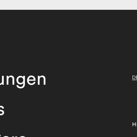
tungen
D
s
H