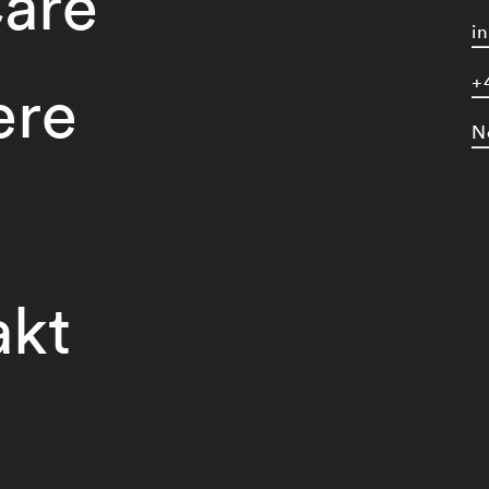
are
i
+
ere
N
akt