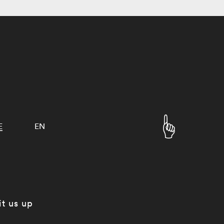
E
EN
it us up