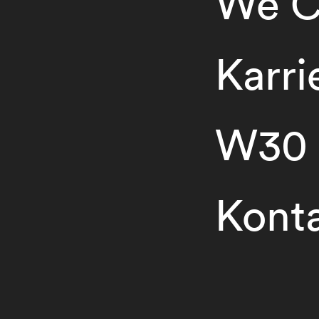
We C
Karri
W30
Kont