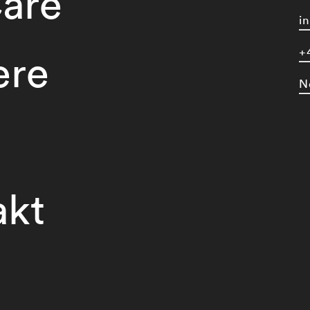
are
i
+
ere
N
akt