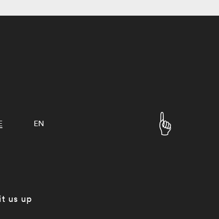
E
EN
it us up