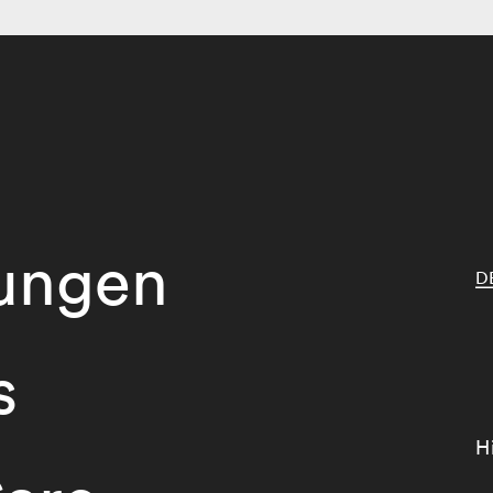
tungen
D
s
H