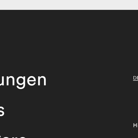
tungen
D
s
H