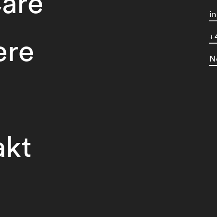
are
i
+
ere
N
akt