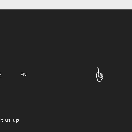
E
EN
it us up