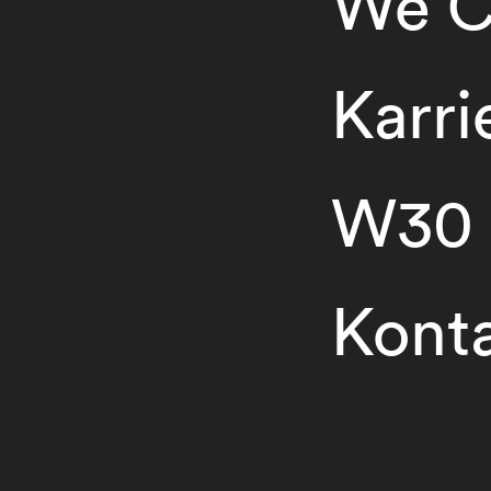
We C
Karri
W30
Kont