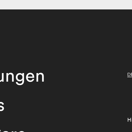
tungen
D
s
H