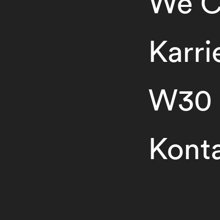
We C
Karri
W30
Kont