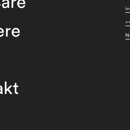
are
i
+
ere
N
akt