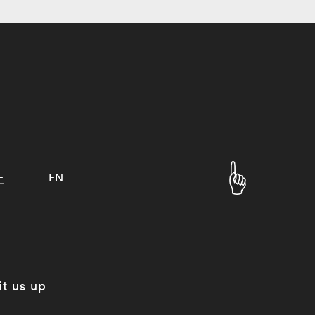
E
EN
it us up