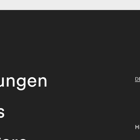
tungen
D
s
H