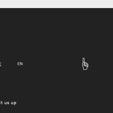
E
EN
it us up