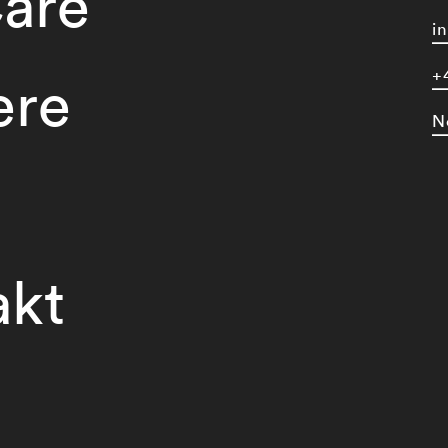
are
i
+
ere
N
akt