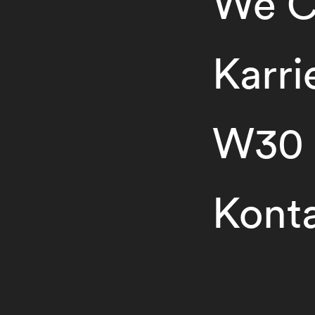
We C
Karri
W30
Kont