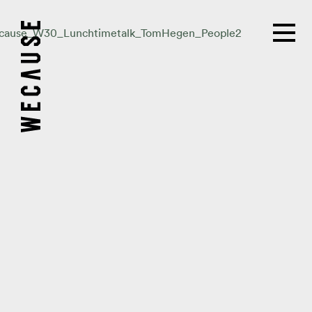
cause_W30_Lunchtimetalk_TomHegen_People2