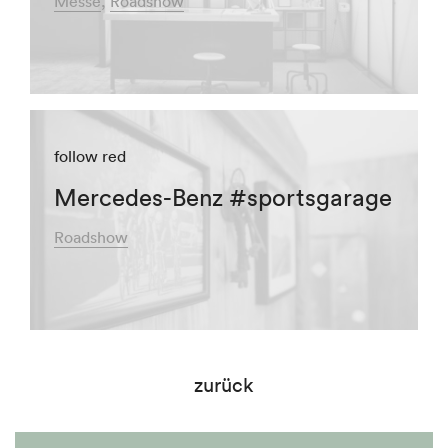
Messe
Roadshow
follow red
Mercedes-Benz #sportsgarage
Roadshow
zurück