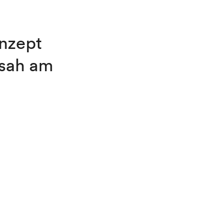
onzept
 sah am