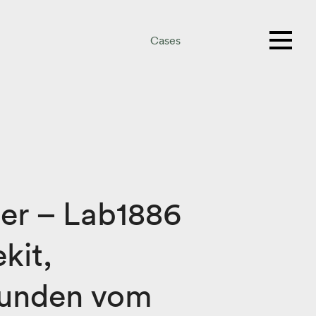
Cases
ler – Lab1886
kit,
Stunden vom