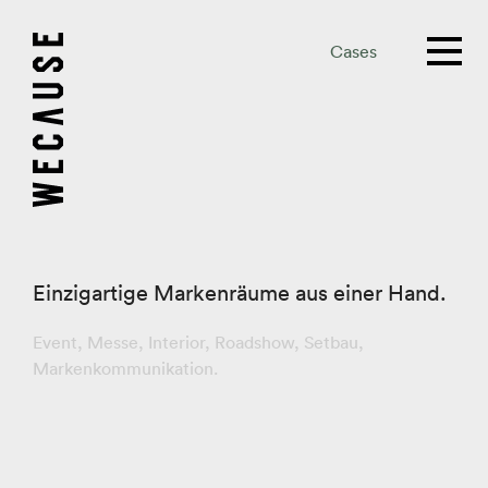
Cases
Einzigartige Markenräume aus einer Hand.
Event
,
Messe
,
Interior
,
Roadshow
,
Setbau
,
Markenkommunikation
.