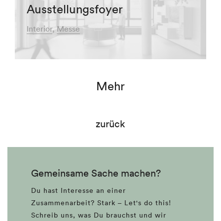
Ausstellungsfoyer
Interior
Messe
Mehr
zurück
Gemeinsame Sache machen?
Du hast Interesse an einer
Zusammenarbeit? Stark – Let's do this!
Schreib uns, was Du brauchst und wir